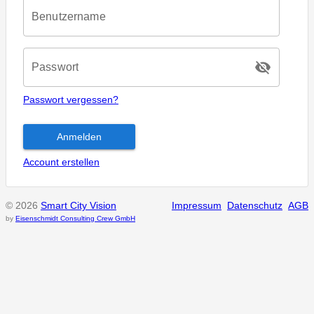
Benutzername
visibility_off
Passwort
Passwort vergessen?
Anmelden
Account erstellen
© 2026
Smart City Vision
Impressum
Datenschutz
AGB
by
Eisenschmidt Consulting Crew GmbH